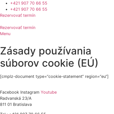
Preskočiť
+421 907 70 66 55
na
+421 907 70 66 55
obsah
Rezervovať termín
Rezervovať termín
Menu
Zásady používania
súborov cookie (EÚ)
[cmplz-document type=“cookie-statement“ region=“eu“]
Facebook
Instagram
Youtube
Radvanská 23/A
811 01 Bratislava