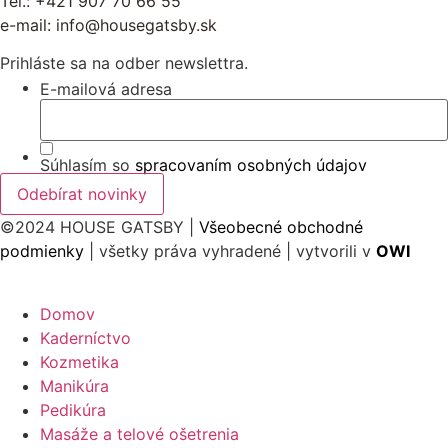
Tel.:
+421 907 70 66 55
e-mail:
info@housegatsby.sk
Prihláste sa na odber newslettra.
E-mailová adresa
Súhlasím so
spracovaním osobných údajov
©2024 HOUSE GATSBY |
Všeobecné obchodné
podmienky
| všetky práva vyhradené | vytvorili v
OWI
Domov
Kaderníctvo
Kozmetika
Manikúra
Pedikúra
Masáže a telové ošetrenia