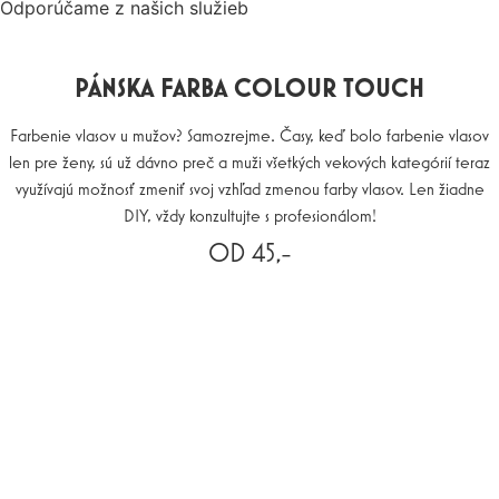
Odporúčame z našich služieb
PÁNSKA FARBA COLOUR TOUCH
Farbenie vlasov u mužov? Samozrejme. Časy, keď bolo farbenie vlasov
len pre ženy, sú už dávno preč a muži všetkých vekových kategórií teraz
využívajú možnosť zmeniť svoj vzhľad zmenou farby vlasov. Len žiadne
DIY, vždy konzultujte s profesionálom!
OD 45,-
REZERVUJTE SI TERMÍN