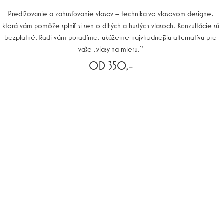
Predlžovanie a zahusťovanie vlasov – technika vo vlasovom designe,
ktorá vám pomôže splniť si sen o dlhých a hustých vlasoch. Konzultácie sú
bezplatné. Radi vám poradíme, ukážeme najvhodnejšiu alternatívu pre
vaše „vlasy na mieru.“
OD 350,-
REZERVUJTE SI TERMÍN