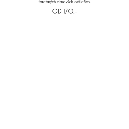
farebných vlasových odtieňov.
OD 170,-
REZERVUJTE SI TERMÍN