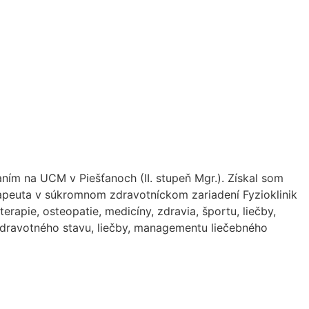
ním na UCM v Piešťanoch (II. stupeň Mgr.). Získal som
terapeuta v súkromnom zdravotníckom zariadení Fyzioklinik
rapie, osteopatie, medicíny, zdravia, športu, liečby,
zdravotného stavu, liečby, managementu liečebného