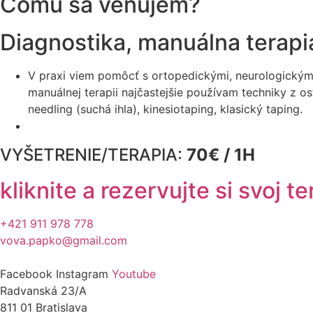
Čomu sa venujem?
Diagnostika, manuálna terapi
V praxi viem pomôcť s ortopedickými, neurologickými
manuálnej terapii najčastejšie používam techniky z o
needling (suchá ihla), kinesiotaping, klasický taping.
VYŠETRENIE/TERAPIA:
70€ / 1H
kliknite a rezervujte si svoj t
+421 911 978 778
vova.papko@gmail.com
Facebook
Instagram
Youtube
Radvanská 23/A
811 01 Bratislava