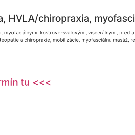
a, HVLA/chiropraxia, myofasc
, myofaciálnymi, kostrovo-svalovými, viscerálnymi, pred 
steopatie a chiropraxie, mobilizácie, myofasciálnu masáž, 
ermín tu <
<
<