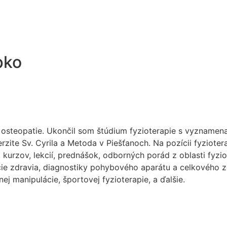
pko
 osteopatie. Ukončil som štúdium fyzioterapie s vyznamena
iverzite Sv. Cyrila a Metoda v Piešťanoch. Na pozícii fyzio
urzov, lekcií, prednášok, odborných porád z oblasti fyziote
cie zdravia, diagnostiky pohybového aparátu a celkového 
nej manipulácie, športovej fyzioterapie, a ďalšie.