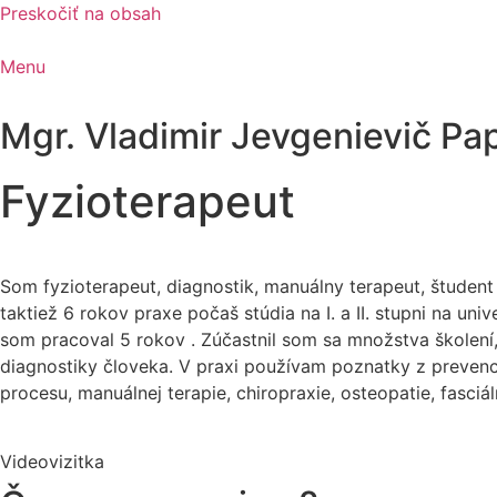
Preskočiť na obsah
Menu
Mgr. Vladimir Jevgenievič Pa
Fyzioterapeut
Som fyzioterapeut, diagnostik, manuálny terapeut, študent
taktiež 6 rokov praxe počaš stúdia na I. a II. stupni na un
som pracoval 5 rokov . Zúčastnil som sa množstva školení, k
diagnostiky človeka. V praxi používam poznatky z preven
procesu, manuálnej terapie, chiropraxie, osteopatie, fasciál
Videovizitka